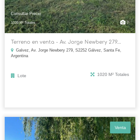
Consultar Precio
7
1020 M² Totales
Terreno en venta - Av. Jorge Newbery 279...
Galvez, Av. Jorge Newbery 279, S2252 Gálvez, Santa Fe,
Argentina
1020 M² Totales
Lote
Venta