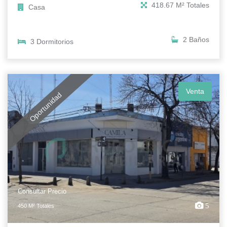
418.67 M² Totales
Casa
2 Baños
3 Dormitorios
Venta
Oportunidad
Consultar Precio
5
450 M² Totales