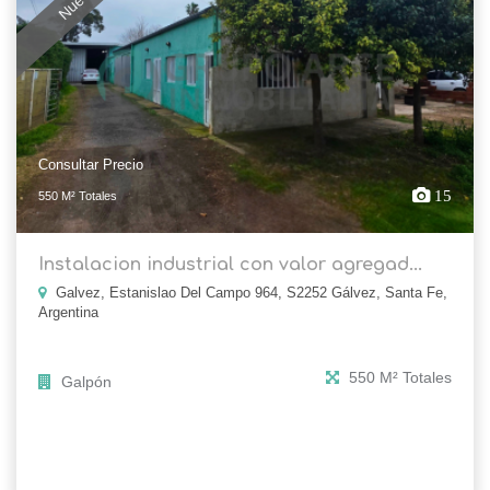
Consultar Precio
15
550 M² Totales
Instalacion industrial con valor agregad...
Galvez, Estanislao Del Campo 964, S2252 Gálvez, Santa Fe,
Argentina
550 M² Totales
Galpón