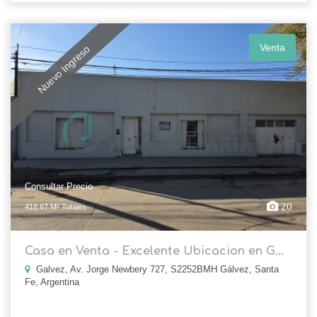
Venta
Nuevo Ingreso
Consultar Precio
20
418.67 M² Totales
Casa en Venta - Excelente Ubicacion en G...
Galvez, Av. Jorge Newbery 727, S2252BMH Gálvez, Santa
Fe, Argentina